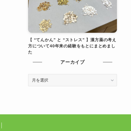
【 “てんかん” と “ストレス” 】漢方薬の考え
方について40年来の経験をもとにまとめまし
た
アーカイブ
ア
ー
カ
イ
ブ