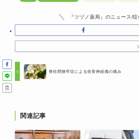
『ツヅノ薬局』のニュース/症
脊柱間狭窄症による坐骨神経痛の痛み
関連記事