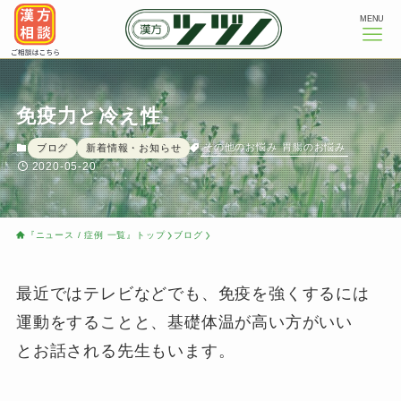
MENU
免疫力と冷え性
その他のお悩み
胃腸のお悩み
ブログ
新着情報・お知らせ
2020-05-20
『ニュース / 症例 一覧』トップ
ブログ
最近ではテレビなどでも、免疫を強くするには
運動をすることと、基礎体温が高い方がいい
とお話される先生もいます。