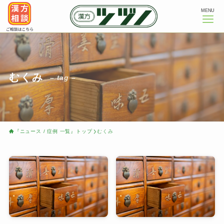
MENU
むくみ
– tag –
『ニュース / 症例 一覧』トップ
むくみ