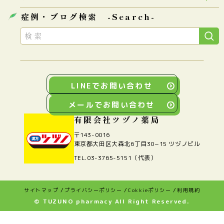
子宝のお悩み
皮膚のお悩み
私たちについて
症例・ブログ検索 -Search-
自律神経のお悩み
耳・鼻のお悩み
漢方とは？
漢方相談の流れ
痛み・痺れのお悩み
女性特有のお悩み
漢方相談のご予約方法
料金案内
不眠のお悩み
ダイエットのお悩み
私たちが大事にしていること
よくある質問
胃腸のお悩み
その他のお悩み
症例 / お客様の声
メディア
ニュース・ブログ記事一覧
LINEでお問い合わせ
ギャラリー
メールでお問い合わせ
有限会社ツヅノ薬局
〒143-0016
東京都大田区大森北6丁目30−15 ツヅノビル
TEL.03-3765-5151（代表）
サイトマップ
プライバシーポリシー
Cokkieポリシー
利用規約
© TUZUNO pharmacy All Right Reserved.