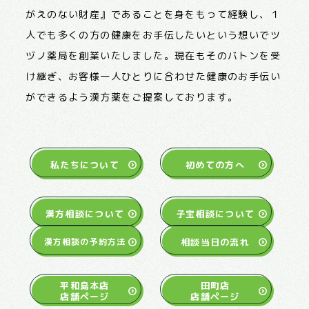
がえのない財産』であることを身をもって経験し、１
人でも多くの方の健康をお手伝したいという想いでツ
ヅノ薬局を創業いたしました。現在もそのバトンを受
け継ぎ、お客様一人ひとりに合わせた健康のお手伝い
ができるよう漢方薬をご提案しております。
私たちについて
初めての方へ
漢方相談について
子宝相談について
相談当日の流れ
漢方相談の予約方法
平和島本店
田町店
店舗ページ
店舗ページ