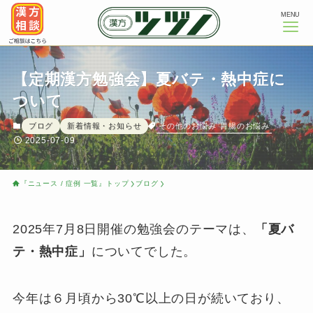
MENU
【定期漢方勉強会】夏バテ・熱中症に
ついて
その他のお悩み
胃腸のお悩み
ブログ
新着情報・お知らせ
2025-07-09
『ニュース / 症例 一覧』トップ
ブログ
2025年7月8日開催の勉強会のテーマは、
「夏バ
テ・熱中症」
についてでした。
今年は６月頃から30℃以上の日が続いており、