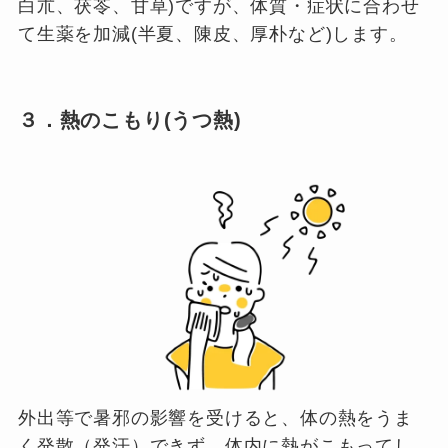
白朮、茯苓、甘草)ですが、体質・症状に合わせ
て生薬を加減(半夏、陳皮、厚朴など)します。
３．熱のこもり(うつ熱)
外出等で暑邪の影響を受けると、体の熱をうま
く発散（発汗）できず、体内に熱がこもってし