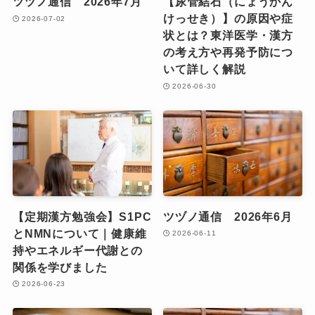
ツヅノ通信 2026年7月
【尿管結石（にょうかん
けっせき）】の原因や症
2026-07-02
状とは？東洋医学・漢方
の考え方や再発予防につ
いて詳しく解説
2026-06-30
【定期漢方勉強会】S1PC
ツヅノ通信 2026年6月
とNMNについて｜健康維
2026-06-11
持やエネルギー代謝との
関係を学びました
2026-06-23